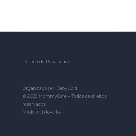
Política de Privacidade
Organizado por
BabyGold
© 2025 MommyCare – Todos os direitos
reservados.
Made with love by