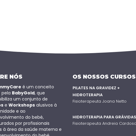
RE NÓS
OS NOSSOS CURSOS
mmyCare
é um conceito
PILATES NA GRAVIDEZ +
o pela
BabyGold
, que
HIDROTERAPIA
ibiliza um conjunto de
Fisioterapeuta Joana Netto
os
e
Workshops
alusivos à
nidade e ao
volvimento do bebé,
HIDROTERAPIA PARA GRÁVIDA
rados por profissionais
Fisioterapeuta Andreia Cardos
os à área da saúde materna e
senvolvimento do bebé.