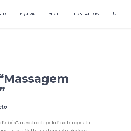
RIO
EQUIPA
BLOG
CONTACTOS
 “Massagem
”
tto
ebés”, ministrado pela Fisioterapeuta
her, Joana Netto, certamente ajudará