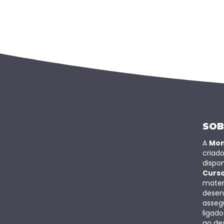
SOB
A
Mo
criad
dispon
Curs
mater
desen
assegu
ligad
ao de