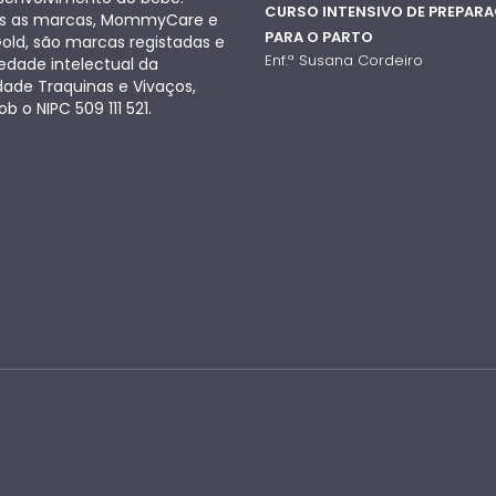
CURSO INTENSIVO DE PREPAR
 as marcas, MommyCare e
PARA O PARTO
old, são marcas registadas e
Enf.ª Susana Cordeiro
edade intelectual da
dade Traquinas e Vivaços,
ob o NIPC 509 111 521.