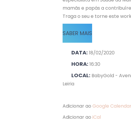
mamãs e papás a contribuíre
Traga o seu e torne este wor
SABER MAIS
DATA:
18/02/2020
HORA:
16:30
LOCAL:
BabyGold - Avenid
Leiria
Adicionar ao
Google Calenda
Adicionar ao
iCal