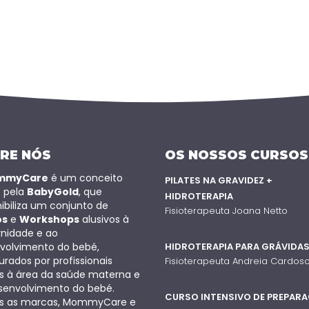
RE NÓS
OS NOSSOS CURSOS
mmyCare
é um conceito
PILATES NA GRAVIDEZ +
o pela
BabyGold
, que
HIDROTERAPIA
ibiliza um conjunto de
Fisioterapeuta Joana Netto
os
e
Workshops
alusivos à
nidade e ao
volvimento do bebé,
HIDROTERAPIA PARA GRÁVIDA
rados por profissionais
Fisioterapeuta Andreia Cardos
os à área da saúde materna e
senvolvimento do bebé.
CURSO INTENSIVO DE PREPAR
 as marcas, MommyCare e