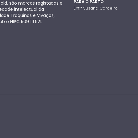
PARA O PARTO
old, são marcas registadas e
Enf.ª Susana Cordeiro
edade intelectual da
dade Traquinas e Vivaços,
ob o NIPC 509 111 521.