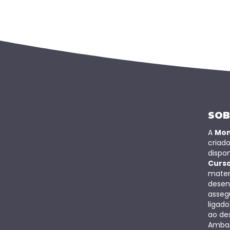
SOB
A
Mo
criad
dispon
Curs
mater
desen
assegu
ligad
ao de
Ambas